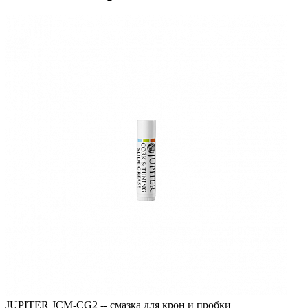
JUPITER JCM-CG2 -- смазка для крон и пробки