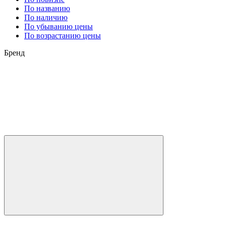
По названию
По наличию
По убыванию цены
По возрастанию цены
Бренд