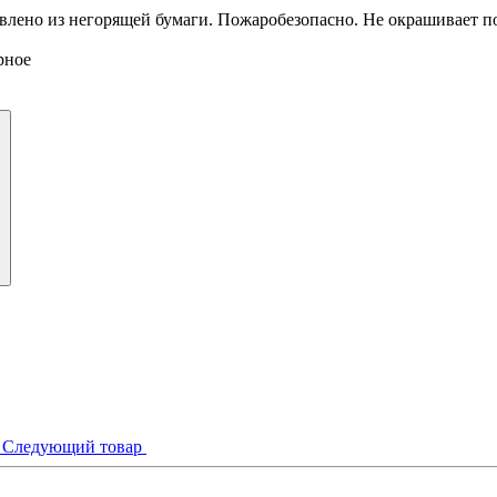
овлено из негорящей бумаги. Пожаробезопасно. Не окрашивает по
рное
р
Следующий товар