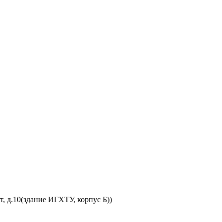
, д.10(здание ИГХТУ, корпус Б))