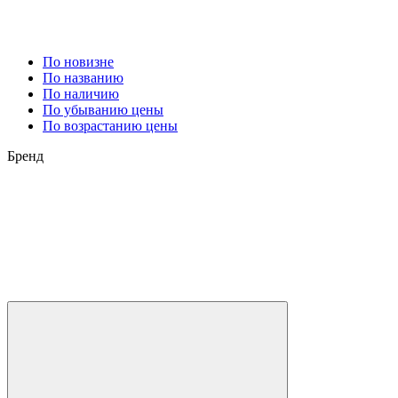
По новизне
По названию
По наличию
По убыванию цены
По возрастанию цены
Бренд