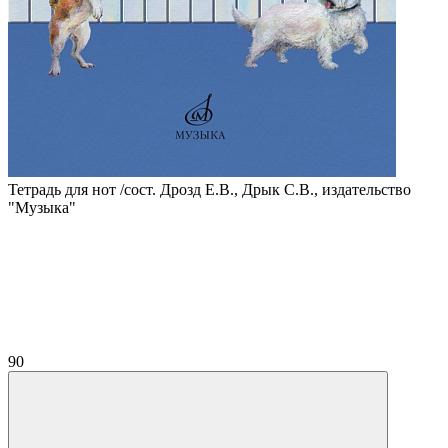
Тетрадь для нот /сост. Дрозд Е.В., Дрык С.В., издательство
"Музыка"
90