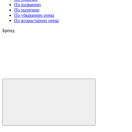
По названию
По наличию
По убыванию цены
По возрастанию цены
Бренд