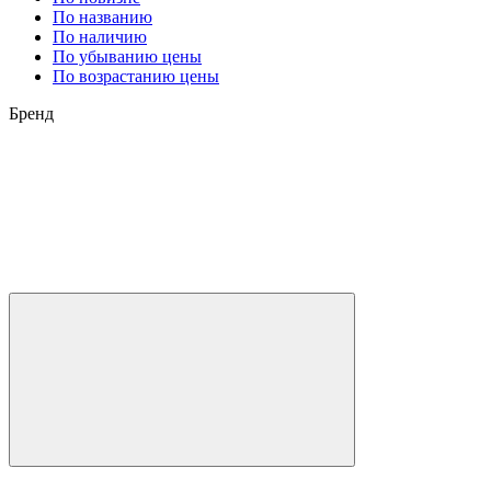
По названию
По наличию
По убыванию цены
По возрастанию цены
Бренд