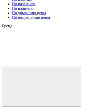
По названию
По наличию
По убыванию цены
По возрастанию цены
Бренд