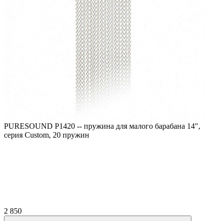
PURESOUND P1420 -- пружина для малого барабана 14",
серия Custom, 20 пружин
2 850