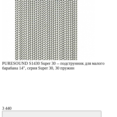
PURESOUND S1430 Super 30 -- подструнник для малого
барабана 14", серия Super 30, 30 пружин
3 440