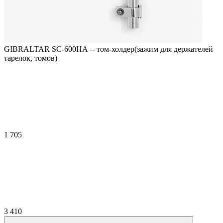
GIBRALTAR SC-600HA -- том-холдер(зажим для держателей
тарелок, томов)
1 705
3 410