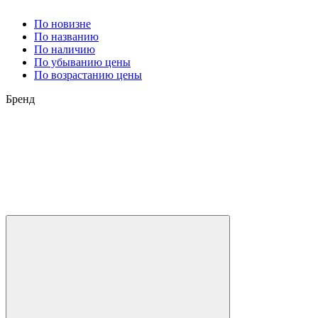
По новизне
По названию
По наличию
По убыванию цены
По возрастанию цены
Бренд