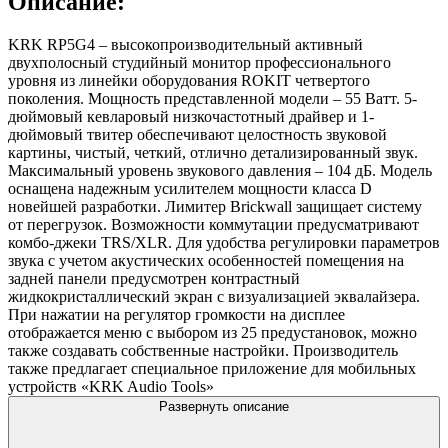
Описание:
KRK RP5G4 – высокопроизводительный активный
двухполосный студийный монитор профессионального
уровня из линейки оборудования ROKIT четвертого
поколения. Мощность представленной модели – 55 Ватт. 5-
дюймовый кевларовый низкочастотный драйвер и 1-
дюймовый твитер обеспечивают целостность звуковой
картины, чистый, четкий, отлично детализированный звук.
Максимальный уровень звукового давления – 104 дБ. Модель
оснащена надежным усилителем мощности класса D
новейшей разработки. Лимитер Brickwall защищает систему
от перегрузок. Возможности коммутации предусматривают
комбо-джеки TRS/XLR. Для удобства регулировки параметров
звука с учетом акустических особенностей помещения на
задней панели предусмотрен контрастный
жидкокристаллический экран с визуализацией эквалайзера.
При нажатии на регулятор громкости на дисплее
отображается меню с выбором из 25 предустановок, можно
также создавать собственные настройки. Производитель
также предлагает специальное приложение для мобильных
устройств «KRK Audio Tools»
Развернуть описание